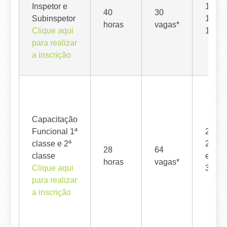
Inspetor e
15, 16
40
30
Subinspetor
18,
horas
vagas*
Clique aqui
19/01
para realizar
a inscrição
Capacitação
Funcional 1ª
22, 23
classe e 2ª
25, 26
28
64
classe
e
horas
vagas*
Clique aqui
30/01
para realizar
a inscrição