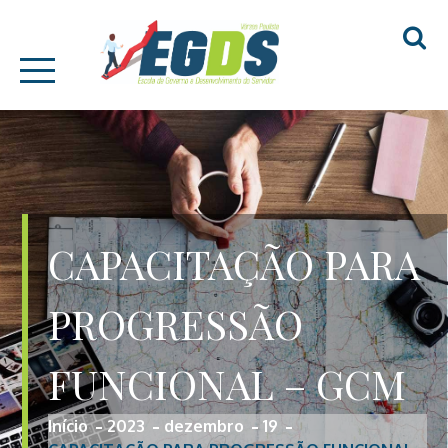
Skip
EGDS – VÁRZEA
to
PAULISTA
content
CAPACITAÇÃO PARA
PROGRESSÃO
FUNCIONAL – GCM
Início
2023
dezembro
19