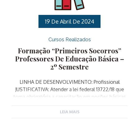
de uma educação pautada pela equidade.
OBJETIVO: PÚBLICO ALVO: Professores de
Educação Básica que atuam […]
19 De Abril De 2024
Cursos Realizados
Formação “Primeiros Socorros”
Professores De Educação Básica –
2º Semestre
LINHA DE DESENVOLVIMENTO: Profissional
JUSTIFICATIVA: Atender a lei federal 13722/18 que
torna obrigatória a capacitação em noções básicas
de primeiros socorros de professores e
funcionários de estabelecimentos de ensino
LEIA MAIS
públicos e privados de educação básica e de
estabelecimentos de recreação infantil. OBJETIVO
GERAL: Transmitir conhecimentos sobre Primeiros