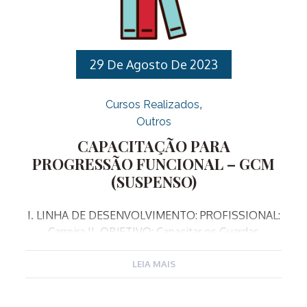
funções de hierarquia superior da Corporação,
desenvolvendo conhecimentos específicos sobre a
gestão da segurança pública municipal. IV. PÚBLICO
ALVO: […]
29 De Agosto De 2023
Cursos Realizados
Outros
CAPACITAÇÃO PARA
PROGRESSÃO FUNCIONAL – GCM
(SUSPENSO)
I. LINHA DE DESENVOLVIMENTO: PROFISSIONAL:
Carreira II. OBJETIVO: Capacitar os Guardas
Municipais para as funções de hierarquia superior
da Corporação, desenvolvendo conhecimentos
LEIA MAIS
específicos sobre a gestão da segurança pública
municipal. III. PÚBLICO ALVO: Servidores Público