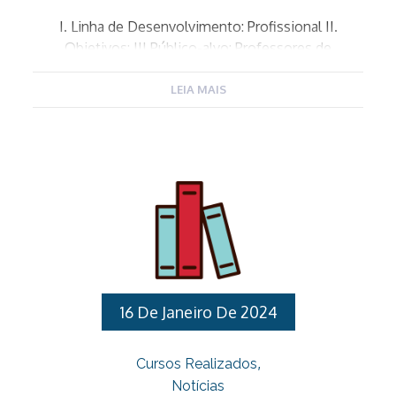
I. Linha de Desenvolvimento: Profissional II.
Objetivos: III.Público-alvo: Professores de
Educação básica designadas para exercerem a
função de Coordenador Pedagógico da Educação
LEIA MAIS
Infantil. IV. Carga horária: 50 horas V. Datas: 15/03,
12 e 19/04, 03, 17 e 31/05, 07 e 21/06.
As datas mencionadas podem ser alteradas devido
motivos organizacionais ou a circunstâncias
imprevistas. VI. Local: Auditório 1 da Unidade
Gestora Municipal de Educação –
Endereço: Avenida Fernão Dias Paes Leme, 618,
Centro Várzea Paulista – CEP: 13220001,
Telefone: (11) 4596-9001 VII. Horário: 08h às 12h.
VIII. Instrutora: Rute de Paula Ramos IX. Conteúdo
16 De Janeiro De 2024
Programático: X. Inscrições: De 07/03 a 13/03/2024
através do site da EGDS:
Cursos Realizados
http://egds.varzeapaulista.sp.gov.br/. […]
Notícias