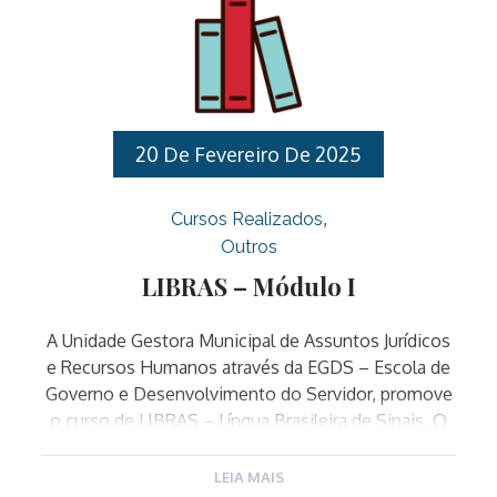
http://egds.varzeapaulista.sp.gov.br/.Requisitos de
inscrição, que devem ser comprovados no primeiro
dia do curso: Para realizar sua inscrição clique aqui.
Para acessar o edital completo clique aqui.
20 De Fevereiro De 2025
Cursos Realizados
Outros
LIBRAS – Módulo I
A Unidade Gestora Municipal de Assuntos Jurídicos
e Recursos Humanos através da EGDS – Escola de
Governo e Desenvolvimento do Servidor, promove
o curso de LIBRAS – Língua Brasileira de Sinais. O
curso é destinado a todos os Servidores Públicos
Municipais. O curso é composto por doze
LEIA MAIS