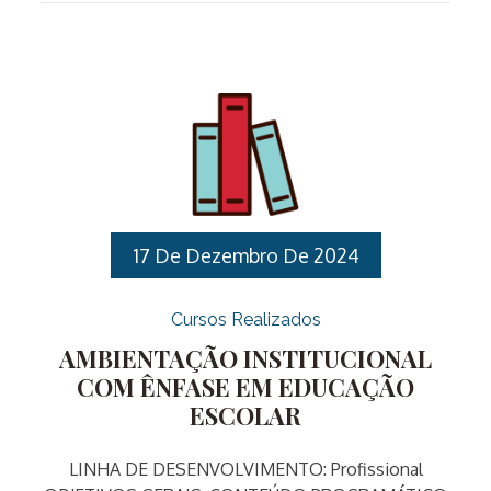
encontros presenciais, os quais ocorrerão uma vez
por semana.I. Linha de Desenvolvimento:
Profissional: Profissional II. Objetivos: III. Público
Alvo: Servidores Públicos Municipais IV. Vagas: 30
vagas. V. Carga horária: 30 horas . VI. Datas: 17, 24 e
31 de março, 07, 14 e 28 de abril, 05, 12, 19 e 26 de
maio e […]
17 De Dezembro De 2024
Cursos Realizados
AMBIENTAÇÃO INSTITUCIONAL
COM ÊNFASE EM EDUCAÇÃO
ESCOLAR
LINHA DE DESENVOLVIMENTO: Profissional