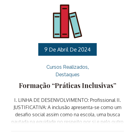
Socorros para os Profissionais que atuam na Rede
Municipal de Educação PÚBLICO ALVO: Professores
de Educação Básica nas especialidades de
Educação Infantil e Designados para ocupar os
cargos de Diretores Escolares, Vice-diretores de
Escola e Coordenadores Pedagógicos.
CRONOGRAMA: Gestores escolaresTurma 1
9 De Abril De 2024
(Diretores) 13 e 27/09/2024Turma 2 (Vice-Diretores
e Coordenadores Pedagógicos) 04 e 18/10/2024
Cursos Realizados
Educação […]
Destaques
Formação “Práticas Inclusivas”
I. LINHA DE DESENVOLVIMENTO: Profissional II.
JUSTIFICATIVA: A inclusão apresenta-se como um
desafio social assim como na escola, uma busca
pautada na equidade no respeito por si e pelo outro
e numa construção em permanência que faça