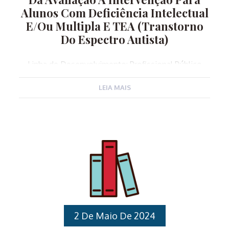
Alunos Com Deficiência Intelectual
E/ou Multipla E TEA (Transtorno
Do Espectro Autista)
Linha de Desenvolvimento: Profissional Público
Alvo: Servidores Públicos Municipais nomeados na
LEIA MAIS
Função Gratificada de Coordenadores Pedagógicos
para atuarem no Ensino Fundamental, Professores
de Educação Básica que atuam no Ensino
Fundamental. Carga horária: 12 horas Local: Espaço
Cidadania, Avenida Ipiranga 151, Várzea Paulista – SP
Horários:Manhã: 8h30 às 11h30Tarde: 13h00 às 16h00
Instrutores: Profissionais da APAE – Associações de
Pais e Amigos dos Excepcionais Conteúdo
Programático: Compreender a saúde Mental como
aliada ao manejo de comportamento
inadequado;Da avaliação a Intervenção; Aprender o
2 De Maio De 2024
que são habilidades básicas e o TEA no contexto