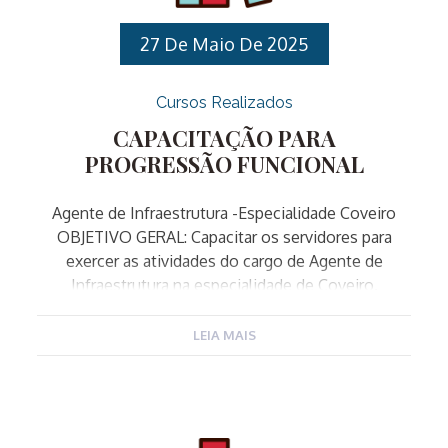
segurança pública municipal. IV. PÚBLICO ALVO:
Servidores Público Municipais […]
27 De Maio De 2025
Cursos Realizados
CAPACITAÇÃO PARA
PROGRESSÃO FUNCIONAL
Agente de Infraestrutura -Especialidade Coveiro
OBJETIVO GERAL: Capacitar os servidores para
exercer as atividades do cargo de Agente de
Infraestrutura na especialidade de Coveiro.
OBJETIVOS ESPECÍFICOS: PÚBLICO-ALVO: CARGO:
Agente de Infraestrutura ESPECIALIDADES:
LEIA MAIS
Ajudante Geral, Armador, Carpinteiro, Encanador,
Jardineiro, Pedreiro, Pintor e Zelador. INSCRIÇÕES:
De 27/05/2025 a 17/06/2025 através do site da
EGDS: