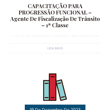
CAPACITAÇÃO PARA
PROGRESSÃO FUNCIONAL –
Agente De Fiscalização De Trânsito
– 1ª Classe
I. LINHA DE DESENVOLVIMENTO: PROFISSIONAL:
Carreira II. OBJETIVO: Capacitar os Agentes de
LEIA MAIS
Fiscalização de Trânsito da especialidade de 2ª
classe para exercerem as atribuições,
desenvolvendo conhecimentos específicos sobre a
gestão da segurança pública municipal. III. PÚBLICO
ALVO: Servidores Público Municipais Ativos,
ocupantes do cargo de Agentes de Fiscalização de
Trânsito na especialidade 2ª classe. IV.
REQUISITOS DE PARTICIPAÇÃO NO CURSO:
Inscrever-se para o Curso de Capacitação de
Progressão Funcional – Agente de Fiscalização de
Trânsito e ser servidor público municipal de Várzea
19 De Dezembro De 2023