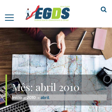
Skip
EGDS – VÁRZEA
to
PAULISTA
content
Mês:
abril 2010
Início
2010
abril