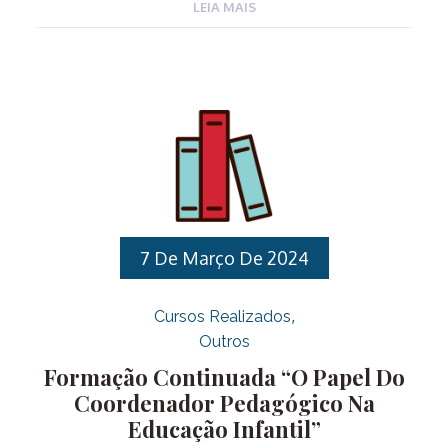
sentido para cada um no contexto sócio cultural
LEIA MAIS
em que se insere. Aprender e ensinar, incluindo, é
desafio para todos. Neste contexto a formação traz
a troca de experiências da vivência do formador
com interações práticas e dinâmicas em um bate
papo que amplia os horizontes e fornece
ferramentas para auxiliar os professores em busca
de uma educação pautada pela equidade. III.
OBJETIVO: Buscar […]
7 De Março De 2024
Cursos Realizados
Outros
Formação Continuada “O Papel Do
Coordenador Pedagógico Na
Educação Infantil”