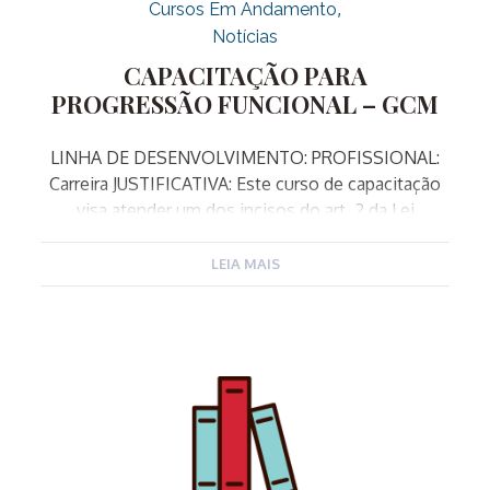
Cursos Em Andamento
Notícias
CAPACITAÇÃO PARA
PROGRESSÃO FUNCIONAL – GCM
LINHA DE DESENVOLVIMENTO: PROFISSIONAL:
Carreira JUSTIFICATIVA: Este curso de capacitação
visa atender um dos incisos do art. 2 da Lei
complementar 340/2023 que alterou o art. 48 da LC
182/2007, e dispõe sobre os critérios exigidos para
LEIA MAIS
a Progressão Funcional da Guarda Municipal. O
inciso II do artigo referido dispõe como exigência
entre outros itens, a conclusão de curso de
capacitação proposto pela Escola de Governo, com
aproveitamento mínimo de 75 %. OBJETIVO:
Capacitar os Guardas Municipais para as funções de
hierarquia superior da Corporação, desenvolvendo
conhecimentos específicos sobre a gestão da