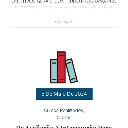
OBJETIVOS GERAIS: CONTEÚDO PROGRAMÁTICO
PÚBLICO-ALVO: Servidores Públicos Municipais
Efetivos e contratados através do Processo
Seletivo Nº 02/2023 para ocupar o cargo de
LEIA MAIS
Professor de Educação Básica nas especialidades
de Ensino Fundamental, Educação Artística,
Educação Física, Filosofia, Língua Espanhola e
Informática. Para ter acesso a todas as informações
da capacitação clique aqui. Para realizar sua
inscrição clique aqui
8 De Maio De 2024
Cursos Realizados
Outros
Da Avaliação A Intervenção Para