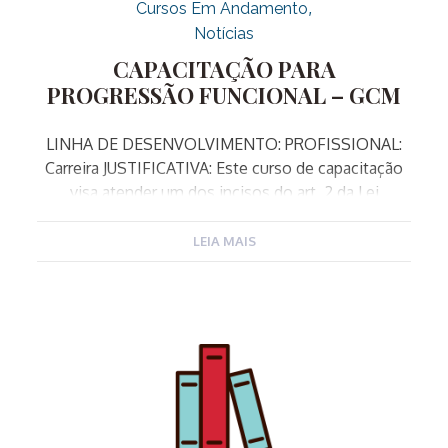
Cursos Em Andamento
Notícias
CAPACITAÇÃO PARA
PROGRESSÃO FUNCIONAL – GCM
LINHA DE DESENVOLVIMENTO: PROFISSIONAL:
Carreira JUSTIFICATIVA: Este curso de capacitação
visa atender um dos incisos do art. 2 da Lei
complementar 340/2023 que alterou o art. 48 da LC
182/2007, e dispõe sobre os critérios exigidos para
LEIA MAIS
a Progressão Funcional da Guarda Municipal. O
inciso II do artigo referido dispõe como exigência
entre outros itens, a conclusão de curso de
capacitação proposto pela Escola de Governo, com
aproveitamento mínimo de 75 %. OBJETIVO:
Capacitar os Guardas Municipais para as funções de
hierarquia superior da Corporação, desenvolvendo
conhecimentos específicos sobre a gestão da