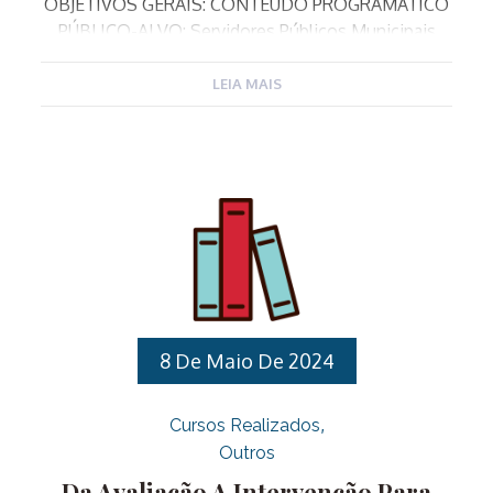
OBJETIVOS GERAIS: CONTEÚDO PROGRAMÁTICO
PÚBLICO-ALVO: Servidores Públicos Municipais
Efetivos e contratados através do Processo
Seletivo Nº 02/2023 para ocupar o cargo de
LEIA MAIS
Professor de Educação Básica nas especialidades
de Ensino Fundamental, Educação Artística,
Educação Física, Filosofia, Língua Espanhola e
Informática. Para ter acesso a todas as informações
da capacitação clique aqui. Para realizar sua
inscrição clique aqui
8 De Maio De 2024
Cursos Realizados
Outros
Da Avaliação A Intervenção Para