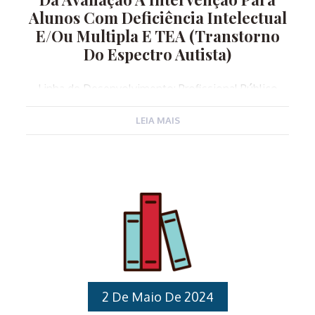
Alunos Com Deficiência Intelectual
E/ou Multipla E TEA (Transtorno
Do Espectro Autista)
Linha de Desenvolvimento: Profissional Público
Alvo: Servidores Públicos Municipais nomeados na
LEIA MAIS
Função Gratificada de Coordenadores Pedagógicos
para atuarem no Ensino Fundamental, Professores
de Educação Básica que atuam no Ensino
Fundamental. Carga horária: 12 horas Local: Espaço
Cidadania, Avenida Ipiranga 151, Várzea Paulista – SP
Horários:Manhã: 8h30 às 11h30Tarde: 13h00 às 16h00
Instrutores: Profissionais da APAE – Associações de
Pais e Amigos dos Excepcionais Conteúdo
Programático: Compreender a saúde Mental como
aliada ao manejo de comportamento
inadequado;Da avaliação a Intervenção; Aprender o
2 De Maio De 2024
que são habilidades básicas e o TEA no contexto