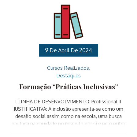
Socorros para os Profissionais que atuam na Rede
Municipal de Educação PÚBLICO ALVO: Professores
de Educação Básica nas especialidades de
Educação Infantil e Designados para ocupar os
cargos de Diretores Escolares, Vice-diretores de
Escola e Coordenadores Pedagógicos.
CRONOGRAMA: Gestores escolaresTurma 1
9 De Abril De 2024
(Diretores) 13 e 27/09/2024Turma 2 (Vice-Diretores
e Coordenadores Pedagógicos) 04 e 18/10/2024
Cursos Realizados
Educação […]
Destaques
Formação “Práticas Inclusivas”
I. LINHA DE DESENVOLVIMENTO: Profissional II.
JUSTIFICATIVA: A inclusão apresenta-se como um
desafio social assim como na escola, uma busca
pautada na equidade no respeito por si e pelo outro
e numa construção em permanência que faça