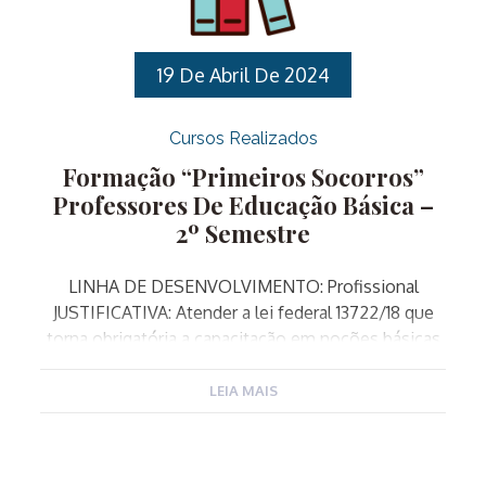
de uma educação pautada pela equidade.
OBJETIVO: PÚBLICO ALVO: Professores de
Educação Básica que atuam […]
19 De Abril De 2024
Cursos Realizados
Formação “Primeiros Socorros”
Professores De Educação Básica –
2º Semestre
LINHA DE DESENVOLVIMENTO: Profissional
JUSTIFICATIVA: Atender a lei federal 13722/18 que
torna obrigatória a capacitação em noções básicas
de primeiros socorros de professores e
funcionários de estabelecimentos de ensino
LEIA MAIS
públicos e privados de educação básica e de
estabelecimentos de recreação infantil. OBJETIVO
GERAL: Transmitir conhecimentos sobre Primeiros