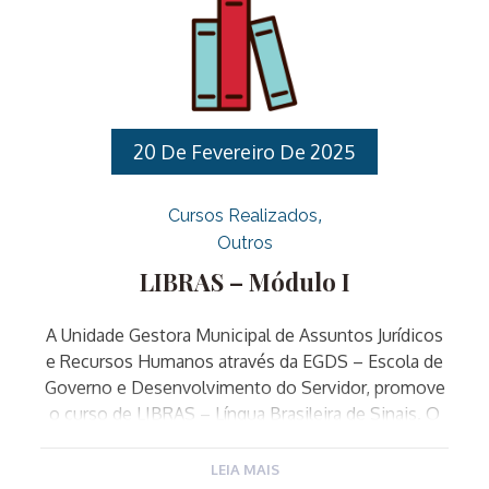
http://egds.varzeapaulista.sp.gov.br/.Requisitos de
inscrição, que devem ser comprovados no primeiro
dia do curso: Para realizar sua inscrição clique aqui.
Para acessar o edital completo clique aqui.
20 De Fevereiro De 2025
Cursos Realizados
Outros
LIBRAS – Módulo I
A Unidade Gestora Municipal de Assuntos Jurídicos
e Recursos Humanos através da EGDS – Escola de
Governo e Desenvolvimento do Servidor, promove
o curso de LIBRAS – Língua Brasileira de Sinais. O
curso é destinado a todos os Servidores Públicos
Municipais. O curso é composto por doze
LEIA MAIS