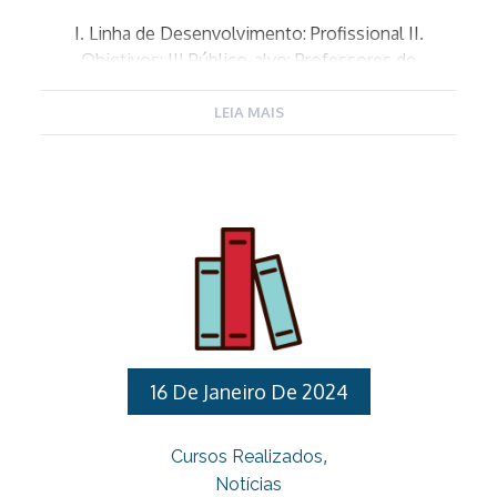
I. Linha de Desenvolvimento: Profissional II.
Objetivos: III.Público-alvo: Professores de
Educação básica designadas para exercerem a
função de Coordenador Pedagógico da Educação
LEIA MAIS
Infantil. IV. Carga horária: 50 horas V. Datas: 15/03,
12 e 19/04, 03, 17 e 31/05, 07 e 21/06.
As datas mencionadas podem ser alteradas devido
motivos organizacionais ou a circunstâncias
imprevistas. VI. Local: Auditório 1 da Unidade
Gestora Municipal de Educação –
Endereço: Avenida Fernão Dias Paes Leme, 618,
Centro Várzea Paulista – CEP: 13220001,
Telefone: (11) 4596-9001 VII. Horário: 08h às 12h.
VIII. Instrutora: Rute de Paula Ramos IX. Conteúdo
16 De Janeiro De 2024
Programático: X. Inscrições: De 07/03 a 13/03/2024
através do site da EGDS:
Cursos Realizados
http://egds.varzeapaulista.sp.gov.br/. […]
Notícias