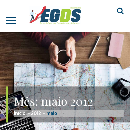
Skip
EGDS – VÁRZEA
to
PAULISTA
content
Mês:
maio 2012
Início
2012
maio