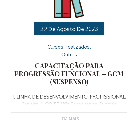
funções de hierarquia superior da Corporação,
desenvolvendo conhecimentos específicos sobre a
gestão da segurança pública municipal. IV. PÚBLICO
ALVO: […]
29 De Agosto De 2023
Cursos Realizados
Outros
CAPACITAÇÃO PARA
PROGRESSÃO FUNCIONAL – GCM
(SUSPENSO)
I. LINHA DE DESENVOLVIMENTO: PROFISSIONAL:
Carreira II. OBJETIVO: Capacitar os Guardas
Municipais para as funções de hierarquia superior
da Corporação, desenvolvendo conhecimentos
LEIA MAIS
específicos sobre a gestão da segurança pública
municipal. III. PÚBLICO ALVO: Servidores Público