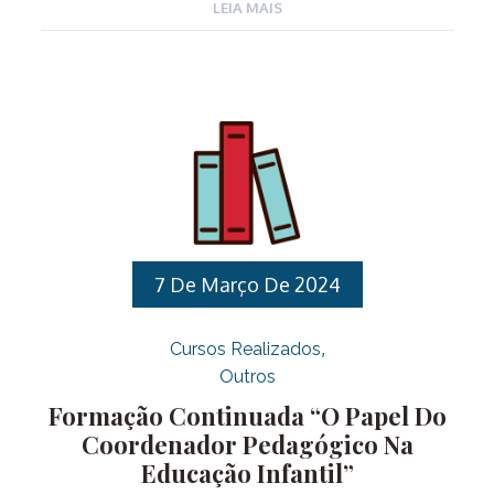
sentido para cada um no contexto sócio cultural
LEIA MAIS
em que se insere. Aprender e ensinar, incluindo, é
desafio para todos. Neste contexto a formação traz
a troca de experiências da vivência do formador
com interações práticas e dinâmicas em um bate
papo que amplia os horizontes e fornece
ferramentas para auxiliar os professores em busca
de uma educação pautada pela equidade. III.
OBJETIVO: Buscar […]
7 De Março De 2024
Cursos Realizados
Outros
Formação Continuada “O Papel Do
Coordenador Pedagógico Na
Educação Infantil”