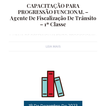
CAPACITAÇÃO PARA
PROGRESSÃO FUNCIONAL –
Agente De Fiscalização De Trânsito
– 1ª Classe
I. LINHA DE DESENVOLVIMENTO: PROFISSIONAL:
Carreira II. OBJETIVO: Capacitar os Agentes de
LEIA MAIS
Fiscalização de Trânsito da especialidade de 2ª
classe para exercerem as atribuições,
desenvolvendo conhecimentos específicos sobre a
gestão da segurança pública municipal. III. PÚBLICO
ALVO: Servidores Público Municipais Ativos,
ocupantes do cargo de Agentes de Fiscalização de
Trânsito na especialidade 2ª classe. IV.
REQUISITOS DE PARTICIPAÇÃO NO CURSO:
Inscrever-se para o Curso de Capacitação de
Progressão Funcional – Agente de Fiscalização de
Trânsito e ser servidor público municipal de Várzea
19 De Dezembro De 2023