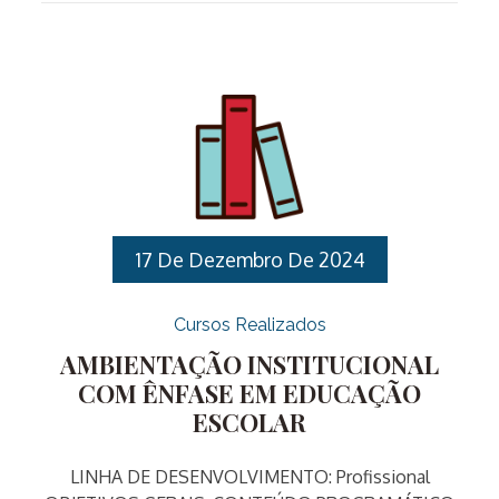
encontros presenciais, os quais ocorrerão uma vez
por semana.I. Linha de Desenvolvimento:
Profissional: Profissional II. Objetivos: III. Público
Alvo: Servidores Públicos Municipais IV. Vagas: 30
vagas. V. Carga horária: 30 horas . VI. Datas: 17, 24 e
31 de março, 07, 14 e 28 de abril, 05, 12, 19 e 26 de
maio e […]
17 De Dezembro De 2024
Cursos Realizados
AMBIENTAÇÃO INSTITUCIONAL
COM ÊNFASE EM EDUCAÇÃO
ESCOLAR
LINHA DE DESENVOLVIMENTO: Profissional