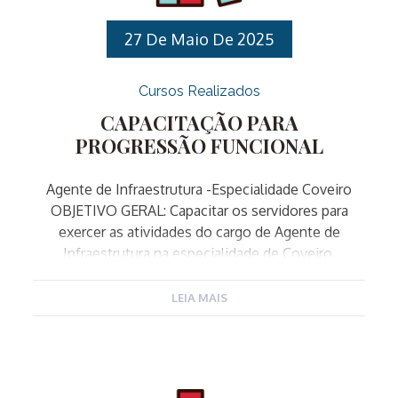
segurança pública municipal. IV. PÚBLICO ALVO:
Servidores Público Municipais […]
27 De Maio De 2025
Cursos Realizados
CAPACITAÇÃO PARA
PROGRESSÃO FUNCIONAL
Agente de Infraestrutura -Especialidade Coveiro
OBJETIVO GERAL: Capacitar os servidores para
exercer as atividades do cargo de Agente de
Infraestrutura na especialidade de Coveiro.
OBJETIVOS ESPECÍFICOS: PÚBLICO-ALVO: CARGO:
Agente de Infraestrutura ESPECIALIDADES:
LEIA MAIS
Ajudante Geral, Armador, Carpinteiro, Encanador,
Jardineiro, Pedreiro, Pintor e Zelador. INSCRIÇÕES:
De 27/05/2025 a 17/06/2025 através do site da
EGDS: