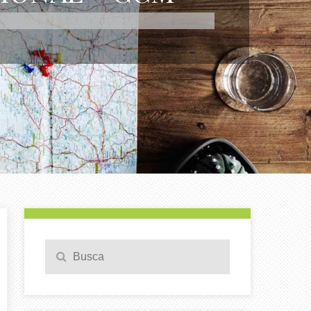
Pesquisa
Search
para: