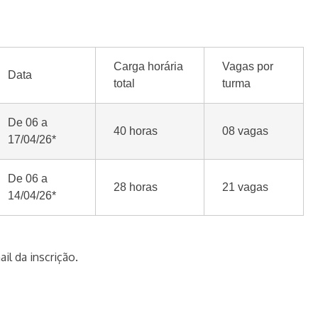
Carga horária
Vagas por
Data
total
turma
De 06 a
40 horas
08 vagas
17/04/26*
De 06 a
28 horas
21 vagas
14/04/26*
l da inscrição.