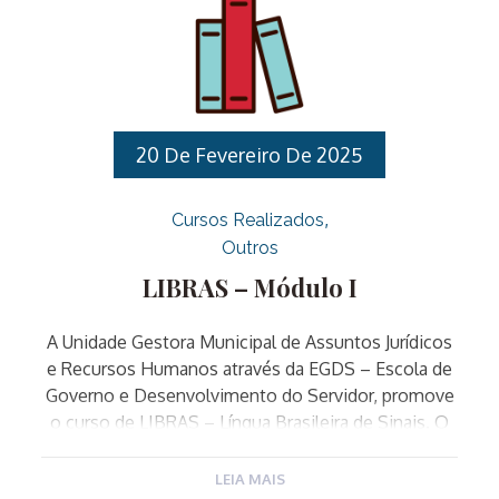
http://egds.varzeapaulista.sp.gov.br/.Requisitos de
inscrição, que devem ser comprovados no primeiro
dia do curso: Para realizar sua inscrição clique aqui.
Para acessar o edital completo clique aqui.
20 De Fevereiro De 2025
Cursos Realizados
Outros
LIBRAS – Módulo I
A Unidade Gestora Municipal de Assuntos Jurídicos
e Recursos Humanos através da EGDS – Escola de
Governo e Desenvolvimento do Servidor, promove
o curso de LIBRAS – Língua Brasileira de Sinais. O
curso é destinado a todos os Servidores Públicos
Municipais. O curso é composto por doze
LEIA MAIS