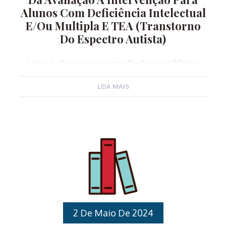
Alunos Com Deficiência Intelectual
E/ou Multipla E TEA (Transtorno
Do Espectro Autista)
Linha de Desenvolvimento: Profissional Público
Alvo: Servidores Públicos Municipais nomeados na
LEIA MAIS
Função Gratificada de Coordenadores Pedagógicos
para atuarem no Ensino Fundamental, Professores
de Educação Básica que atuam no Ensino
Fundamental. Carga horária: 12 horas Local: Espaço
Cidadania, Avenida Ipiranga 151, Várzea Paulista – SP
Horários:Manhã: 8h30 às 11h30Tarde: 13h00 às 16h00
Instrutores: Profissionais da APAE – Associações de
Pais e Amigos dos Excepcionais Conteúdo
Programático: Compreender a saúde Mental como
aliada ao manejo de comportamento
inadequado;Da avaliação a Intervenção; Aprender o
2 De Maio De 2024
que são habilidades básicas e o TEA no contexto