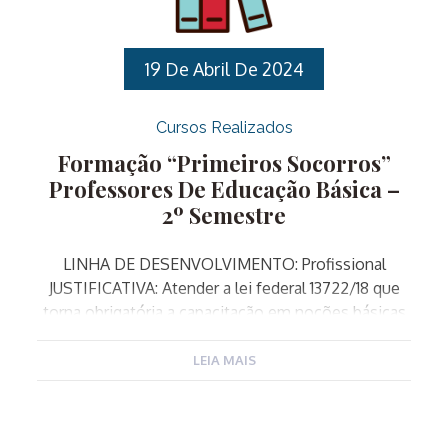
de uma educação pautada pela equidade.
OBJETIVO: PÚBLICO ALVO: Professores de
Educação Básica que atuam […]
19 De Abril De 2024
Cursos Realizados
Formação “Primeiros Socorros”
Professores De Educação Básica –
2º Semestre
LINHA DE DESENVOLVIMENTO: Profissional
JUSTIFICATIVA: Atender a lei federal 13722/18 que
torna obrigatória a capacitação em noções básicas
de primeiros socorros de professores e
funcionários de estabelecimentos de ensino
LEIA MAIS
públicos e privados de educação básica e de
estabelecimentos de recreação infantil. OBJETIVO
GERAL: Transmitir conhecimentos sobre Primeiros