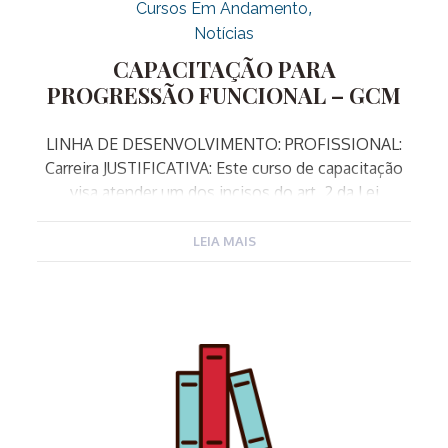
Cursos Em Andamento
Notícias
CAPACITAÇÃO PARA
PROGRESSÃO FUNCIONAL – GCM
LINHA DE DESENVOLVIMENTO: PROFISSIONAL:
Carreira JUSTIFICATIVA: Este curso de capacitação
visa atender um dos incisos do art. 2 da Lei
complementar 340/2023 que alterou o art. 48 da LC
182/2007, e dispõe sobre os critérios exigidos para
LEIA MAIS
a Progressão Funcional da Guarda Municipal. O
inciso II do artigo referido dispõe como exigência
entre outros itens, a conclusão de curso de
capacitação proposto pela Escola de Governo, com
aproveitamento mínimo de 75 %. OBJETIVO:
Capacitar os Guardas Municipais para as funções de
hierarquia superior da Corporação, desenvolvendo
conhecimentos específicos sobre a gestão da