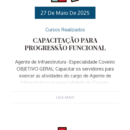
segurança pública municipal. IV. PÚBLICO ALVO:
Servidores Público Municipais […]
27 De Maio De 2025
Cursos Realizados
CAPACITAÇÃO PARA
PROGRESSÃO FUNCIONAL
Agente de Infraestrutura -Especialidade Coveiro
OBJETIVO GERAL: Capacitar os servidores para
exercer as atividades do cargo de Agente de
Infraestrutura na especialidade de Coveiro.
OBJETIVOS ESPECÍFICOS: PÚBLICO-ALVO: CARGO:
Agente de Infraestrutura ESPECIALIDADES:
LEIA MAIS
Ajudante Geral, Armador, Carpinteiro, Encanador,
Jardineiro, Pedreiro, Pintor e Zelador. INSCRIÇÕES:
De 27/05/2025 a 17/06/2025 através do site da
EGDS: