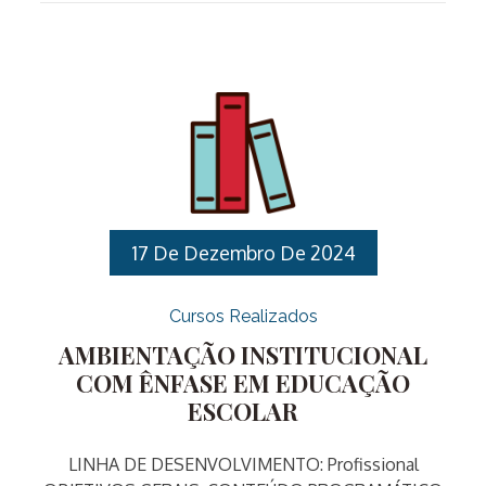
encontros presenciais, os quais ocorrerão uma vez
por semana.I. Linha de Desenvolvimento:
Profissional: Profissional II. Objetivos: III. Público
Alvo: Servidores Públicos Municipais IV. Vagas: 30
vagas. V. Carga horária: 30 horas . VI. Datas: 17, 24 e
31 de março, 07, 14 e 28 de abril, 05, 12, 19 e 26 de
maio e […]
17 De Dezembro De 2024
Cursos Realizados
AMBIENTAÇÃO INSTITUCIONAL
COM ÊNFASE EM EDUCAÇÃO
ESCOLAR
LINHA DE DESENVOLVIMENTO: Profissional