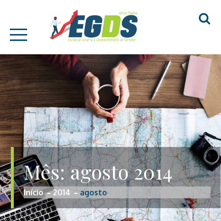
Skip
EGDS – VÁRZEA
to
PAULISTA
content
Mês:
agosto 2014
Início
2014
agosto