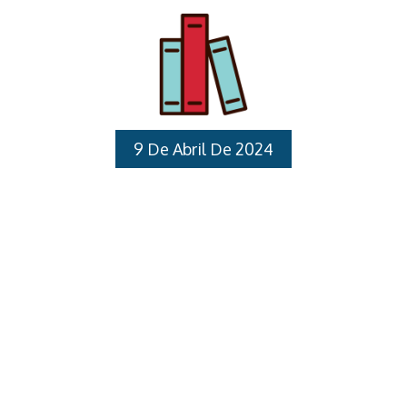
Socorros para os Profissionais que atuam na Rede
Municipal de Educação PÚBLICO ALVO: Professores
de Educação Básica nas especialidades de
Educação Infantil e Designados para ocupar os
cargos de Diretores Escolares, Vice-diretores de
Escola e Coordenadores Pedagógicos.
CRONOGRAMA: Gestores escolaresTurma 1
9 De Abril De 2024
(Diretores) 13 e 27/09/2024Turma 2 (Vice-Diretores
e Coordenadores Pedagógicos) 04 e 18/10/2024
Cursos Realizados
Educação […]
Destaques
Formação “Práticas Inclusivas”
I. LINHA DE DESENVOLVIMENTO: Profissional II.
JUSTIFICATIVA: A inclusão apresenta-se como um
desafio social assim como na escola, uma busca
pautada na equidade no respeito por si e pelo outro
e numa construção em permanência que faça