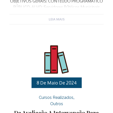
OBJETIVOS GERAIS: CONTEÚDO PROGRAMÁTICO
PÚBLICO-ALVO: Servidores Públicos Municipais
Efetivos e contratados através do Processo
Seletivo Nº 02/2023 para ocupar o cargo de
LEIA MAIS
Professor de Educação Básica nas especialidades
de Ensino Fundamental, Educação Artística,
Educação Física, Filosofia, Língua Espanhola e
Informática. Para ter acesso a todas as informações
da capacitação clique aqui. Para realizar sua
inscrição clique aqui
8 De Maio De 2024
Cursos Realizados
Outros
Da Avaliação A Intervenção Para