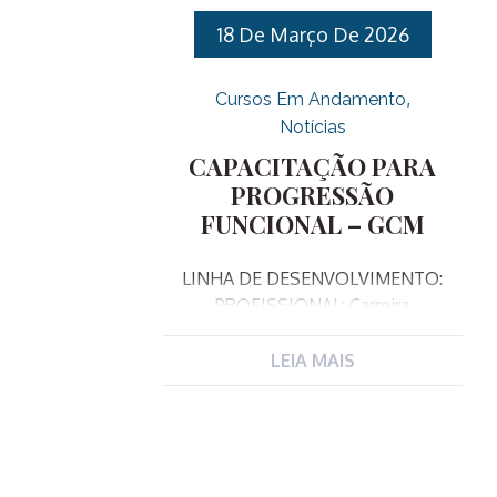
18 De Março De 2026
Cursos Em Andamento
Notícias
CAPACITAÇÃO PARA
PROGRESSÃO
FUNCIONAL – GCM
LINHA DE DESENVOLVIMENTO:
PROFISSIONAL: Carreira
JUSTIFICATIVA: Este curso de
capacitação visa atender um dos
LEIA MAIS
incisos do art. 2 da Lei complementar
340/2023 que alterou o art. 48 da LC
182/2007, e dispõe sobre os critérios
exigidos para a Progressão Funcional
da Guarda Municipal. O inciso II do