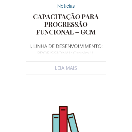
Notícias
CAPACITAÇÃO PARA
PROGRESSÃO
FUNCIONAL – GCM
I. LINHA DE DESENVOLVIMENTO:
PROFISSIONAL: Carreira II.
JUSTIFICATIVA: Este curso de
capacitação visa atender um dos
LEIA MAIS
incisos do art. 2 da Lei complementar
340/2023 que alterou o art. 48 da LC
182/2007, e dispõe sobre os critérios
exigidos para a Progressão Funcional
da Guarda Municipal. O inciso II do
artigo referido dispõe como
exigência entre outros itens, a
conclusão de curso de capacitação
proposto pela Escola de Governo,