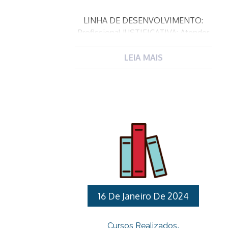
LINHA DE DESENVOLVIMENTO:
Profissional JUSTIFICATIVA: Atender
a lei federal 13722/18 que torna
obrigatória a capacitação em noções
LEIA MAIS
básicas de primeiros socorros de
professores e funcionários de
estabelecimentos de ensino
públicos e privados de educação
básica e de estabelecimentos de
recreação infantil. OBJETIVO GERAL:
Transmitir conhecimentos sobre
Primeiros Socorros para os
Profissionais que atuam na Rede
Municipal de Educação PÚBLICO
ALVO: Professores de Educação
16 De Janeiro De 2024
Básica nas especialidades de
Educação Infantil e Designados para
Cursos Realizados
ocupar os cargos de Diretores