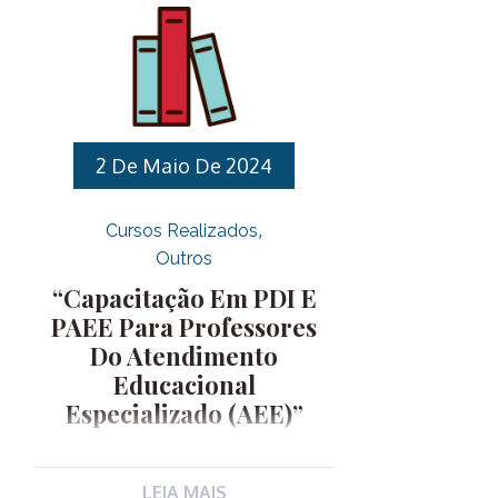
Linha de Desenvolvimento:
Profissional: Profissional II.
Objetivos: III. Público Alvo:
Servidores Públicos Municipais IV.
Vagas: 30 vagas. V. Carga horária: 30
horas . VI. Datas: 17, 24 e 31 de março,
2 De Maio De 2024
07, 14 e 28 de abril, 05, 12, 19 e 26 de
maio e […]
Cursos Realizados
Outros
“Capacitação Em PDI E
PAEE Para Professores
Do Atendimento
Educacional
Especializado (AEE)”
JUSTIFICATIVA: A inclusão apresenta-
LEIA MAIS
se como um desafio social assim