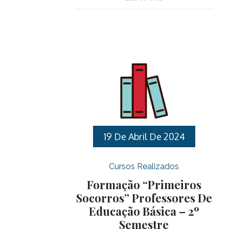
Municipais Efetivos e contratados
através do Processo Seletivo Nº
02/2023 para ocupar o cargo de
Professor de Educação Básica nas
especialidades de Ensino
Fundamental, Educação Artística,
Educação Física, Filosofia, Língua
Espanhola e Informática. Para ter
acesso a todas as informações da
capacitação clique aqui. Para realizar
sua inscrição clique aqui
19 De Abril De 2024
Cursos Realizados
Formação “Primeiros
Socorros” Professores De
Educação Básica – 2º
Semestre