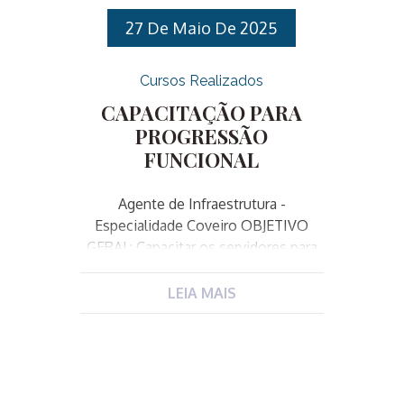
27 De Maio De 2025
Cursos Realizados
CAPACITAÇÃO PARA
PROGRESSÃO
FUNCIONAL
Agente de Infraestrutura -
Especialidade Coveiro OBJETIVO
GERAL: Capacitar os servidores para
exercer as atividades do cargo de
Agente de Infraestrutura na
LEIA MAIS
especialidade de Coveiro.
OBJETIVOS ESPECÍFICOS: PÚBLICO-
ALVO: CARGO: Agente de
Infraestrutura ESPECIALIDADES:
Ajudante Geral, Armador, Carpinteiro,