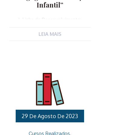
Infantil”
I. Linha de Desenvolvimento:
Profissional II. Objetivos: III.Público-
alvo: Professores de Educação básica
LEIA MAIS
designadas para exercerem a função
de Coordenador Pedagógico da
Educação Infantil. IV. Carga horária:
50 horas V. Datas: 15/03, 12 e 19/04,
03, 17 e 31/05, 07 e 21/06.
As datas mencionadas podem ser
alteradas devido motivos
organizacionais ou a circunstâncias
imprevistas. VI. Local: Auditório 1 da
Unidade Gestora Municipal de
Educação – Endereço: Avenida
29 De Agosto De 2023
Fernão Dias Paes Leme, 618, Centro
Várzea Paulista – CEP: 13220001,
Cursos Realizados