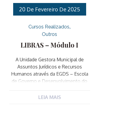
20 De Fevereiro De 2025
Cursos Realizados
Outros
LIBRAS – Módulo I
A Unidade Gestora Municipal de
Assuntos Jurídicos e Recursos
Humanos através da EGDS – Escola
de Governo e Desenvolvimento do
Servidor, promove o curso de
LIBRAS – Língua Brasileira de Sinais.
LEIA MAIS
O curso é destinado a todos os
Servidores Públicos Municipais. O
curso é composto por doze
encontros presenciais, os quais
ocorrerão uma vez por semana.I.