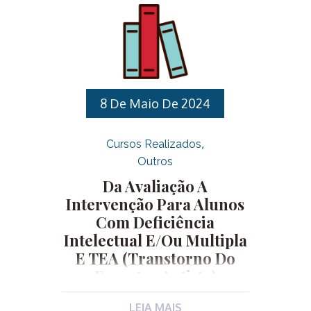
Encanador, Jardineiro, Pedreiro, Pintor
e Zelador. INSCRIÇÕES: De
27/05/2025 a 17/06/2025 através do
site da EGDS:
http://egds.varzeapaulista.sp.gov.br/.Requisitos
de inscrição, que devem ser
8 De Maio De 2024
comprovados no primeiro dia do
curso: Para realizar sua inscrição
Cursos Realizados
clique aqui. Para acessar o edital
Outros
completo clique aqui.
Da Avaliação A
Intervenção Para Alunos
Com Deficiência
Intelectual E/ou Multipla
E TEA (Transtorno Do
Espectro Autista)
LEIA MAIS
Linha de Desenvolvimento: