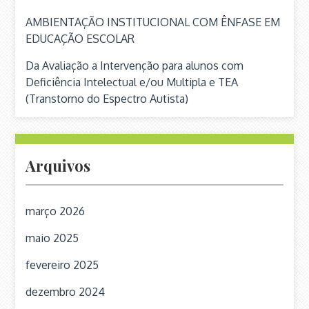
Inclusão Digital
AMBIENTAÇÃO INSTITUCIONAL COM ÊNFASE EM
EDUCAÇÃO ESCOLAR
Dias da
Previsão de
Turma
Horário
Início
Da Avaliação a Intervenção para alunos com
semana
término
Deficiência Intelectual e/ou Multipla e TEA
(Transtorno do Espectro Autista)
Turma
Segunda-feira
Das 10hs
1
e quinta-feira
às 11h30
14/02/2019
30/05/2019
Arquivos
Informática Básica
março 2026
Dias da
Previsão de
Turma
Horário
Início
maio 2025
semana
término
fevereiro 2025
Turma
Quinta-feira e
Das 08h15
dezembro 2024
1
Sexta-feira
às 09h45
14/02/2019
24/05/2019