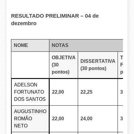
RESULTADO PRELIMINAR – 04 de
dezembro
NOME
NOTAS
OBJETIVA
TRA
DISSERTATIVA
(30
FINAL
(30 pontos)
pontos)
ponto
ADELSON
FORTUNATO
22,00
22,25
33,05
DOS SANTOS
AUGUSTINHO
ROMÃO
22,00
24,00
35,15
NETO