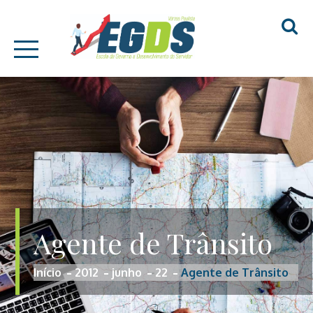
Skip
EGDS – VÁRZEA
to
PAULISTA
content
Agente de Trânsito
Início
2012
junho
22
Agente de Trânsito