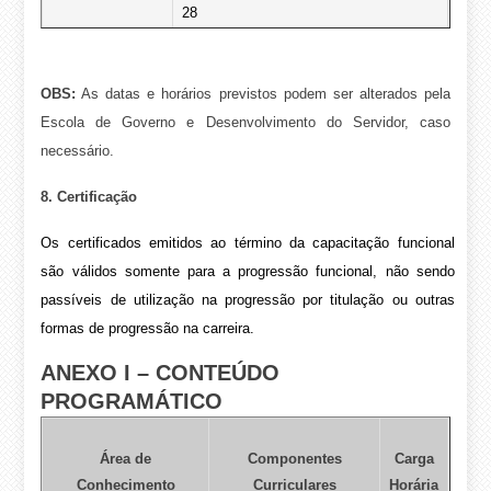
28
Setembro
: 03, 04, 06, 10, 11, 13, 17,
18, 20, 24, 25, 27
DATAS
OBS:
As datas e horários previstos podem ser alterados pela
Escola de Governo e Desenvolvimento do Servidor, caso
Outubro
: 01, 02, 04, 09, 11, 15, 16, 18,
necessário.
22, 23, 25, 29,30
8. Certificação
Novembro
: 05
Os certificados emitidos ao término da capacitação funcional
são válidos somente para a progressão funcional, não sendo
AVALIAÇÃO
Data a definir
passíveis de utilização na progressão por titulação ou outras
formas de progressão na carreira.
ANEXO I – CONTEÚDO
PROGRAMÁTICO
Área de
Componentes
Carga
Conhecimento
Curriculares
Horária