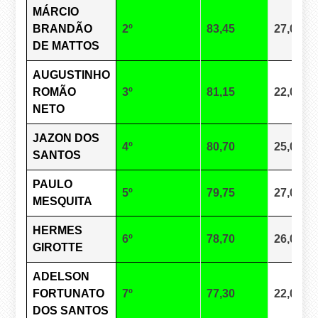
MÁRCIO
BRANDÃO
2º
83,45
27,00
DE MATTOS
AUGUSTINHO
ROMÃO
3º
81,15
22,00
NETO
JAZON DOS
4º
80,70
25,00
SANTOS
PAULO
5º
79,75
27,00
MESQUITA
HERMES
6º
78,70
26,00
GIROTTE
ADELSON
FORTUNATO
7º
77,30
22,00
DOS SANTOS