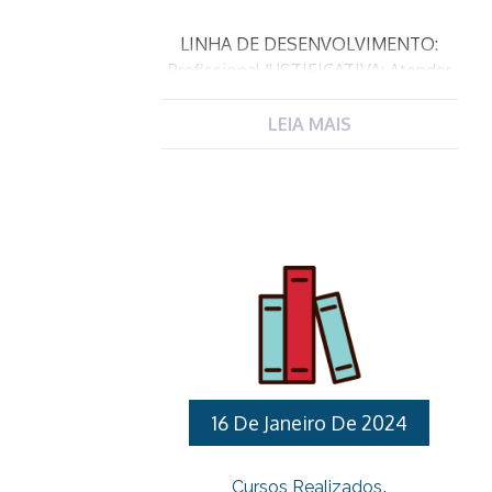
LINHA DE DESENVOLVIMENTO:
Profissional JUSTIFICATIVA: Atender
a lei federal 13722/18 que torna
obrigatória a capacitação em noções
LEIA MAIS
básicas de primeiros socorros de
professores e funcionários de
estabelecimentos de ensino
públicos e privados de educação
básica e de estabelecimentos de
recreação infantil. OBJETIVO GERAL:
Transmitir conhecimentos sobre
Primeiros Socorros para os
Profissionais que atuam na Rede
Municipal de Educação PÚBLICO
ALVO: Professores de Educação
16 De Janeiro De 2024
Básica nas especialidades de
Educação Infantil e Designados para
Cursos Realizados
ocupar os cargos de Diretores