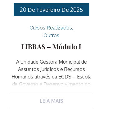
20 De Fevereiro De 2025
Cursos Realizados
Outros
LIBRAS – Módulo I
A Unidade Gestora Municipal de
Assuntos Jurídicos e Recursos
Humanos através da EGDS – Escola
de Governo e Desenvolvimento do
Servidor, promove o curso de
LIBRAS – Língua Brasileira de Sinais.
LEIA MAIS
O curso é destinado a todos os
Servidores Públicos Municipais. O
curso é composto por doze
encontros presenciais, os quais
ocorrerão uma vez por semana.I.