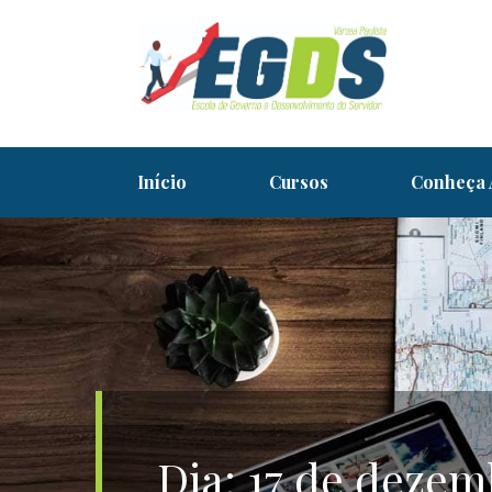
Skip
to
content
EGDS – VÁRZEA PAULIST
Início
Cursos
Conheça
Dia:
17 de dezem