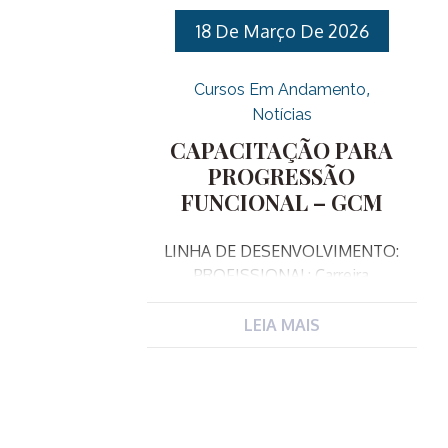
18 De Março De 2026
Cursos Em Andamento
Notícias
CAPACITAÇÃO PARA
PROGRESSÃO
FUNCIONAL – GCM
LINHA DE DESENVOLVIMENTO:
PROFISSIONAL: Carreira
JUSTIFICATIVA: Este curso de
capacitação visa atender um dos
LEIA MAIS
incisos do art. 2 da Lei complementar
340/2023 que alterou o art. 48 da LC
182/2007, e dispõe sobre os critérios
exigidos para a Progressão Funcional
da Guarda Municipal. O inciso II do