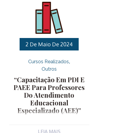
Linha de Desenvolvimento:
Profissional: Profissional II.
Objetivos: III. Público Alvo:
Servidores Públicos Municipais IV.
Vagas: 30 vagas. V. Carga horária: 30
horas . VI. Datas: 17, 24 e 31 de março,
2 De Maio De 2024
07, 14 e 28 de abril, 05, 12, 19 e 26 de
maio e […]
Cursos Realizados
Outros
“Capacitação Em PDI E
PAEE Para Professores
Do Atendimento
Educacional
Especializado (AEE)”
JUSTIFICATIVA: A inclusão apresenta-
LEIA MAIS
se como um desafio social assim