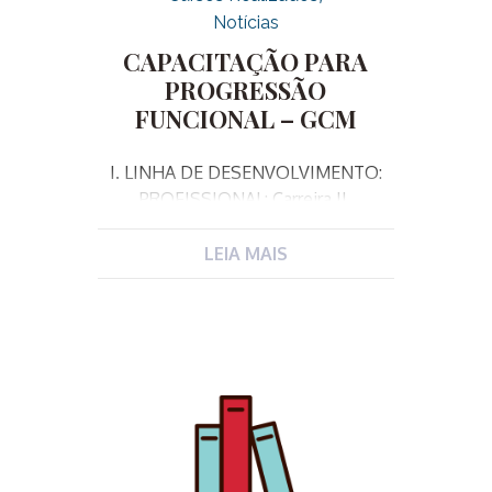
Notícias
CAPACITAÇÃO PARA
PROGRESSÃO
FUNCIONAL – GCM
I. LINHA DE DESENVOLVIMENTO:
PROFISSIONAL: Carreira II.
JUSTIFICATIVA: Este curso de
capacitação visa atender um dos
LEIA MAIS
incisos do art. 2 da Lei complementar
340/2023 que alterou o art. 48 da LC
182/2007, e dispõe sobre os critérios
exigidos para a Progressão Funcional
da Guarda Municipal. O inciso II do
artigo referido dispõe como
exigência entre outros itens, a
conclusão de curso de capacitação
proposto pela Escola de Governo,