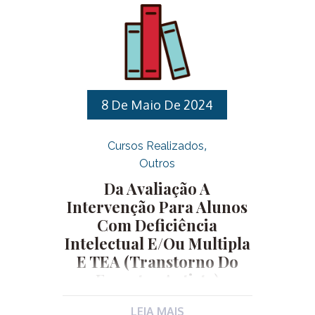
Encanador, Jardineiro, Pedreiro, Pintor
e Zelador. INSCRIÇÕES: De
27/05/2025 a 17/06/2025 através do
site da EGDS:
http://egds.varzeapaulista.sp.gov.br/.Requisitos
de inscrição, que devem ser
8 De Maio De 2024
comprovados no primeiro dia do
curso: Para realizar sua inscrição
Cursos Realizados
clique aqui. Para acessar o edital
Outros
completo clique aqui.
Da Avaliação A
Intervenção Para Alunos
Com Deficiência
Intelectual E/ou Multipla
E TEA (Transtorno Do
Espectro Autista)
LEIA MAIS
Linha de Desenvolvimento: