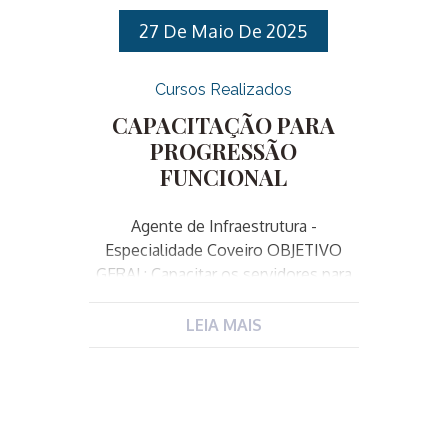
27 De Maio De 2025
Cursos Realizados
CAPACITAÇÃO PARA
PROGRESSÃO
FUNCIONAL
Agente de Infraestrutura -
Especialidade Coveiro OBJETIVO
GERAL: Capacitar os servidores para
exercer as atividades do cargo de
Agente de Infraestrutura na
LEIA MAIS
especialidade de Coveiro.
OBJETIVOS ESPECÍFICOS: PÚBLICO-
ALVO: CARGO: Agente de
Infraestrutura ESPECIALIDADES:
Ajudante Geral, Armador, Carpinteiro,