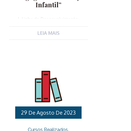
Infantil”
I. Linha de Desenvolvimento:
Profissional II. Objetivos: III.Público-
alvo: Professores de Educação básica
LEIA MAIS
designadas para exercerem a função
de Coordenador Pedagógico da
Educação Infantil. IV. Carga horária:
50 horas V. Datas: 15/03, 12 e 19/04,
03, 17 e 31/05, 07 e 21/06.
As datas mencionadas podem ser
alteradas devido motivos
organizacionais ou a circunstâncias
imprevistas. VI. Local: Auditório 1 da
Unidade Gestora Municipal de
Educação – Endereço: Avenida
29 De Agosto De 2023
Fernão Dias Paes Leme, 618, Centro
Várzea Paulista – CEP: 13220001,
Cursos Realizados