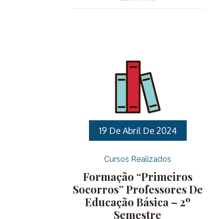
Municipais Efetivos e contratados
através do Processo Seletivo Nº
02/2023 para ocupar o cargo de
Professor de Educação Básica nas
especialidades de Ensino
Fundamental, Educação Artística,
Educação Física, Filosofia, Língua
Espanhola e Informática. Para ter
acesso a todas as informações da
capacitação clique aqui. Para realizar
sua inscrição clique aqui
19 De Abril De 2024
Cursos Realizados
Formação “Primeiros
Socorros” Professores De
Educação Básica – 2º
Semestre