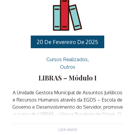
http://egds.varzeapaulista.sp.gov.br/.Requisitos de
inscrição, que devem ser comprovados no primeiro
dia do curso: Para realizar sua inscrição clique aqui.
Para acessar o edital completo clique aqui.
20 De Fevereiro De 2025
Cursos Realizados
Outros
LIBRAS – Módulo I
A Unidade Gestora Municipal de Assuntos Jurídicos
e Recursos Humanos através da EGDS – Escola de
Governo e Desenvolvimento do Servidor, promove
o curso de LIBRAS – Língua Brasileira de Sinais. O
curso é destinado a todos os Servidores Públicos
Municipais. O curso é composto por doze
LEIA MAIS