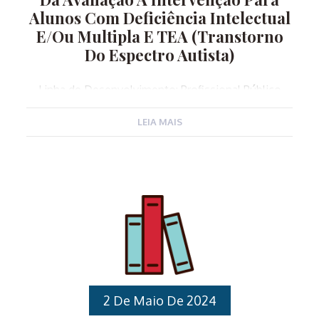
Alunos Com Deficiência Intelectual
E/ou Multipla E TEA (Transtorno
Do Espectro Autista)
Linha de Desenvolvimento: Profissional Público
Alvo: Servidores Públicos Municipais nomeados na
LEIA MAIS
Função Gratificada de Coordenadores Pedagógicos
para atuarem no Ensino Fundamental, Professores
de Educação Básica que atuam no Ensino
Fundamental. Carga horária: 12 horas Local: Espaço
Cidadania, Avenida Ipiranga 151, Várzea Paulista – SP
Horários:Manhã: 8h30 às 11h30Tarde: 13h00 às 16h00
Instrutores: Profissionais da APAE – Associações de
Pais e Amigos dos Excepcionais Conteúdo
Programático: Compreender a saúde Mental como
aliada ao manejo de comportamento
inadequado;Da avaliação a Intervenção; Aprender o
2 De Maio De 2024
que são habilidades básicas e o TEA no contexto