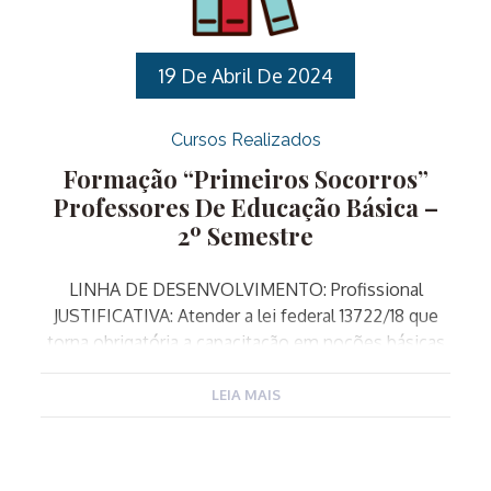
de uma educação pautada pela equidade.
OBJETIVO: PÚBLICO ALVO: Professores de
Educação Básica que atuam […]
19 De Abril De 2024
Cursos Realizados
Formação “Primeiros Socorros”
Professores De Educação Básica –
2º Semestre
LINHA DE DESENVOLVIMENTO: Profissional
JUSTIFICATIVA: Atender a lei federal 13722/18 que
torna obrigatória a capacitação em noções básicas
de primeiros socorros de professores e
funcionários de estabelecimentos de ensino
LEIA MAIS
públicos e privados de educação básica e de
estabelecimentos de recreação infantil. OBJETIVO
GERAL: Transmitir conhecimentos sobre Primeiros