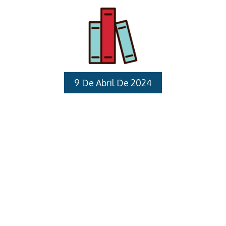
Socorros para os Profissionais que atuam na Rede
Municipal de Educação PÚBLICO ALVO: Professores
de Educação Básica nas especialidades de
Educação Infantil e Designados para ocupar os
cargos de Diretores Escolares, Vice-diretores de
Escola e Coordenadores Pedagógicos.
CRONOGRAMA: Gestores escolaresTurma 1
9 De Abril De 2024
(Diretores) 13 e 27/09/2024Turma 2 (Vice-Diretores
e Coordenadores Pedagógicos) 04 e 18/10/2024
Cursos Realizados
Educação […]
Destaques
Formação “Práticas Inclusivas”
I. LINHA DE DESENVOLVIMENTO: Profissional II.
JUSTIFICATIVA: A inclusão apresenta-se como um
desafio social assim como na escola, uma busca
pautada na equidade no respeito por si e pelo outro
e numa construção em permanência que faça