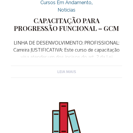
Cursos Em Andamento
Notícias
CAPACITAÇÃO PARA
PROGRESSÃO FUNCIONAL – GCM
LINHA DE DESENVOLVIMENTO: PROFISSIONAL:
Carreira JUSTIFICATIVA: Este curso de capacitação
visa atender um dos incisos do art. 2 da Lei
complementar 340/2023 que alterou o art. 48 da LC
182/2007, e dispõe sobre os critérios exigidos para
LEIA MAIS
a Progressão Funcional da Guarda Municipal. O
inciso II do artigo referido dispõe como exigência
entre outros itens, a conclusão de curso de
capacitação proposto pela Escola de Governo, com
aproveitamento mínimo de 75 %. OBJETIVO:
Capacitar os Guardas Municipais para as funções de
hierarquia superior da Corporação, desenvolvendo
conhecimentos específicos sobre a gestão da