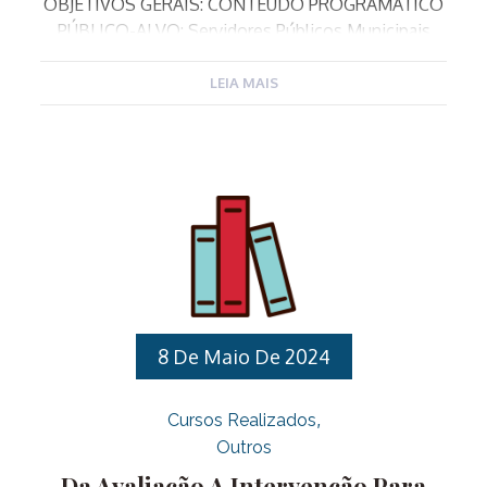
OBJETIVOS GERAIS: CONTEÚDO PROGRAMÁTICO
PÚBLICO-ALVO: Servidores Públicos Municipais
Efetivos e contratados através do Processo
Seletivo Nº 02/2023 para ocupar o cargo de
LEIA MAIS
Professor de Educação Básica nas especialidades
de Ensino Fundamental, Educação Artística,
Educação Física, Filosofia, Língua Espanhola e
Informática. Para ter acesso a todas as informações
da capacitação clique aqui. Para realizar sua
inscrição clique aqui
8 De Maio De 2024
Cursos Realizados
Outros
Da Avaliação A Intervenção Para