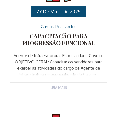
segurança pública municipal. IV. PÚBLICO ALVO:
Servidores Público Municipais […]
27 De Maio De 2025
Cursos Realizados
CAPACITAÇÃO PARA
PROGRESSÃO FUNCIONAL
Agente de Infraestrutura -Especialidade Coveiro
OBJETIVO GERAL: Capacitar os servidores para
exercer as atividades do cargo de Agente de
Infraestrutura na especialidade de Coveiro.
OBJETIVOS ESPECÍFICOS: PÚBLICO-ALVO: CARGO:
Agente de Infraestrutura ESPECIALIDADES:
LEIA MAIS
Ajudante Geral, Armador, Carpinteiro, Encanador,
Jardineiro, Pedreiro, Pintor e Zelador. INSCRIÇÕES:
De 27/05/2025 a 17/06/2025 através do site da
EGDS: