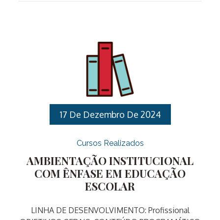
encontros presenciais, os quais ocorrerão uma vez
por semana.I. Linha de Desenvolvimento:
Profissional: Profissional II. Objetivos: III. Público
Alvo: Servidores Públicos Municipais IV. Vagas: 30
vagas. V. Carga horária: 30 horas . VI. Datas: 17, 24 e
31 de março, 07, 14 e 28 de abril, 05, 12, 19 e 26 de
maio e […]
17 De Dezembro De 2024
Cursos Realizados
AMBIENTAÇÃO INSTITUCIONAL
COM ÊNFASE EM EDUCAÇÃO
ESCOLAR
LINHA DE DESENVOLVIMENTO: Profissional